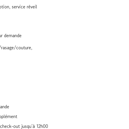
ion, service réveil
sur demande
e/rasage/couture,
mande
upplément
s check-out jusqu’à 12h00