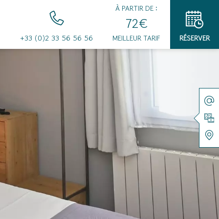
À PARTIR DE :
72€
+33 (0)2 33 56 56 56
MEILLEUR TARIF
RÉSERVER