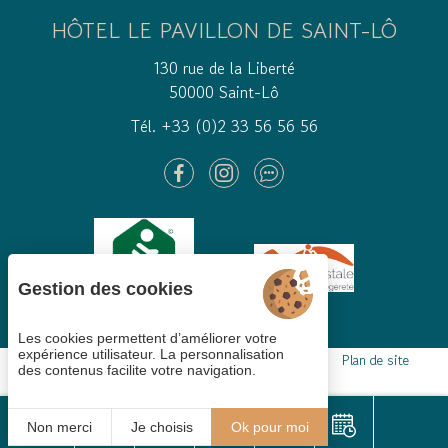
HÔTEL LE PAVILLON DE SAINT-LÔ
130 rue de la Liberté
50000 Saint-Lô
Tél. +33 (0)2 33 56 56 56
Gestion des cookies
Les cookies permettent d’améliorer votre
expérience utilisateur. La personnalisation
Gestion des cookies
Mentions légales
CGV
Plan de site
des contenus facilite votre navigation.
© 2021
Juliana
Non merci
Je choisis
Ok pour moi